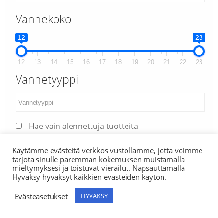
Vannekoko
12
23
12
13
14
15
16
17
18
19
20
21
22
23
Vannetyyppi
Hae vain alennettuja tuotteita
Lisää hakukriteereitä
+
Käytämme evästeitä verkkosivustollamme, jotta voimme
tarjota sinulle paremman kokemuksen muistamalla
Leveys
mieltymyksesi ja toistuvat vierailut. Napsauttamalla
Hyväksy hyväksyt kaikkien evästeiden käytön.
Hae
9
315
Evästeasetukset
HYVÄKSY
0
Search
Haku
9
22
155
185
205
225
245
265
285
305
for: