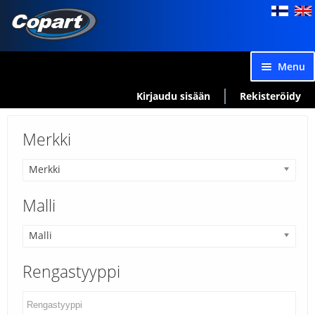
Skip
Skip
to
to
navigation
content
Menu
Rengashaku
Kirjaudu sisään
Rekisteröidy
Rengassarjat
Exp
Merkki
chil
Ostoskori
men
Kassalle
Merkki
Yhteensopivuushaku
Malli
Malli
Rengastyyppi