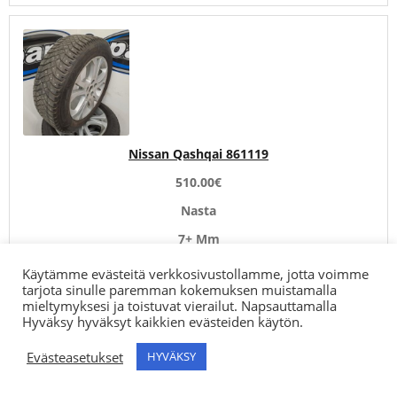
Nissan Qashqai 861119
510.00
€
Nasta
7+ Mm
Lisää ostoskoriin
Käytämme evästeitä verkkosivustollamme, jotta voimme
tarjota sinulle paremman kokemuksen muistamalla
mieltymyksesi ja toistuvat vierailut. Napsauttamalla
Hyväksy hyväksyt kaikkien evästeiden käytön.
Evästeasetukset
HYVÄKSY
0
Search
Haku
for: