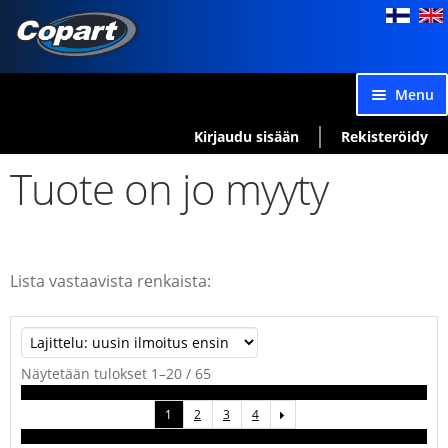
Skip
Skip
to
to
navigation
content
Menu
Rengashaku
Kirjaudu sisään
Rekisteröidy
Rengassarjat
Exp
Tuote on jo myyty
chil
Ostoskori
men
Kassalle
Yhteensopivuushaku
Lista vastaavista renkaista:
Sorted
Näytetään tulokset 1–20 / 65
by
1
2
3
4
latest